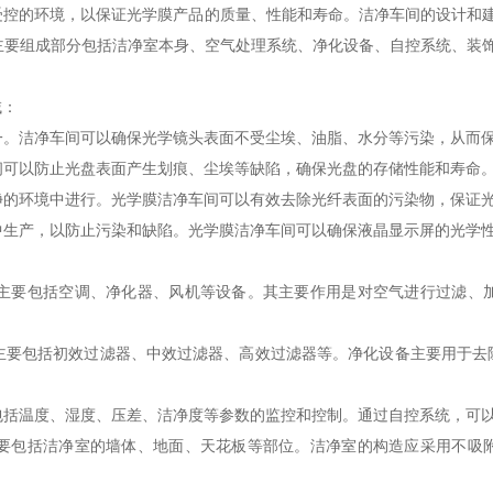
的环境，以保证光学膜产品的质量、性能和寿命。洁净车间的设计和建造需要遵
的主要组成部分包括洁净室本身、空气处理系统、净化设备、自控系统、装
域：
之一。洁净车间可以确保光学镜头表面不受尘埃、油脂、水分等污染，从而
车间可以防止光盘表面产生划痕、尘埃等缺陷，确保光盘的存储性能和寿命
洁净的环境中进行。光学膜洁净车间可以有效去除光纤表面的污染物，保证
境中生产，以防止污染和缺陷。光学膜洁净车间可以确保液晶显示屏的光学
础，主要包括空调、净化器、风机等设备。其主要作用是对空气进行过滤、
，主要包括初效过滤器、中效过滤器、高效过滤器等。净化设备主要用于
要包括温度、湿度、压差、洁净度等参数的监控和控制。通过自控系统，可
，主要包括洁净室的墙体、地面、天花板等部位。洁净室的构造应采用不吸