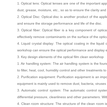
1. Optical lens: Optical lenses are one of the important app
dust, grease, moisture, etc., so as to ensure the clarity and 
2. Optical Disc: Optical disc is another product of the app
and ensure the storage performance and life of the disc.
3. Optical fiber: Optical fiber is a key component of opti
effectively remove contaminants on the surface of the optica
4. Liquid crystal display: The optical coating in the liqu
workshop can ensure the optical performance and display e
3. Key design elements of the optical film clean workshop
1. Air handling system: The air handling system is the found
to filter, heat, cool, humidity control and other treatments 
2. Purification equipment: Purification equipment is an importa
equipment is mainly used to remove dust, bacteria, viruses an
3. Automatic control system: The automatic control system
differential pressure, cleanliness and other parameters. Wi
4. Clean room structure: The structure of the clean room is 