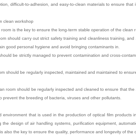
on, difficult-to-adhesion, and easy-to-clean materials to ensure that i
lm clean workshop
om is the key to ensure the long-term stable operation of the clean ro
should carry out strict safety training and cleanliness training, and 
in good personal hygiene and avoid bringing contaminants in.
hould be strictly managed to prevent contamination and cross-contami
 should be regularly inspected, maintained and maintained to ensure 
 room should be regularly inspected and cleaned to ensure that the ai
 prevent the breeding of bacteria, viruses and other pollutants.
d environment that is used in the production of optical film products i
ng the design of air handling systems, purification equipment, automat
lso the key to ensure the quality, performance and longevity of the op