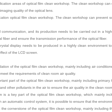
lication areas of optical film clean workshop. The clean workshop can e
imaging quality of the optical lens.
lication optical film clean workshop. The clean workshop can prevent s
cal communication, and its production needs to be carried out in a hi
l fiber and ensure the transmission performance of the optical fiber.
id crystal display needs to be produced in a highly clean environment t
ffect of the LCD screen.
ation of the optical film clean workshop, mainly including air conditione
to meet the requirements of clean room air quality.
nt part of the optical film clean workshop, mainly including primary filter
d other pollutants in the air to ensure the air quality in the clean roo
 is a key part of the optical film clean workshop, which mainly inc
th an automatic control system, it is possible to ensure that the envir
the cornerstone of the optical film clean workshop, mainly including th