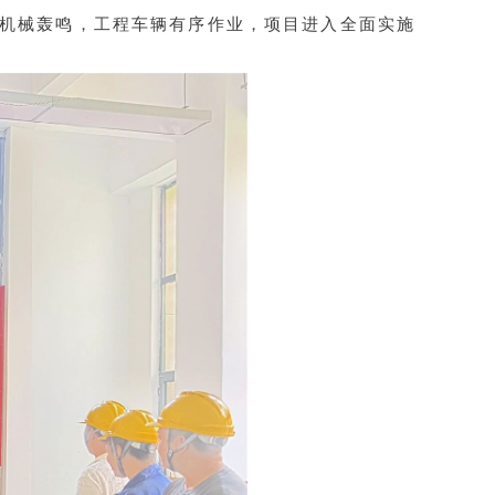
机械轰鸣，工程车辆有序作业，项目进入全面实施