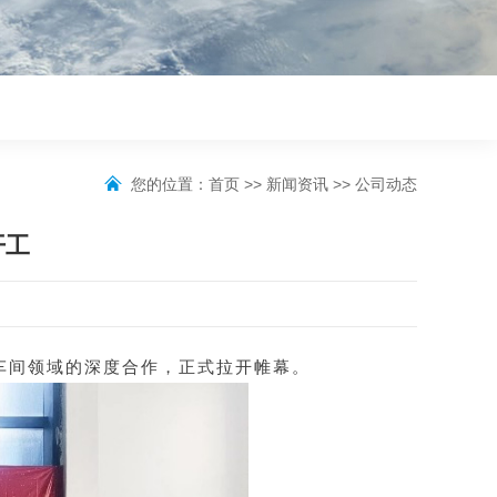
您的位置：
首页
>>
新闻资讯
>>
公司动态
开工
车间领域的深度合作，正式拉开帷幕。