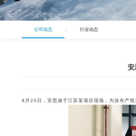
公司动态
行业动态
安
8月20日，安思迪于江苏某项目现场，为涂布产